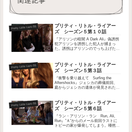
プリティ・リトル・ライアー
Pretty Little Liars-S5
ズ シーズン５第１０話
『アリソンの暗闇 A Dark Ali』偽誘拐
犯アリソンを誘拐した犯人が捕まっ
た。誘拐はアリソンのでっち上げた話
しなのに、その誘拐犯の男サイラス
は、アリソンが警察に話したことと同
じ供述をしている。偽の誘拐犯に困惑
プリティ・リトル・ライアー
Pretty Little Liars-S5
するアリソンは、誘拐時に目隠...
ズ シーズン５第３話
『衝撃を乗り越えて Surfing the
Aftershocks』ジェシカの葬儀前回、
庭からジェシカの遺体が発見された。
母の葬儀が行われるが、アリソンが選
んだ喪服はジェシカがアリソンの葬儀
の時に着ていたものだった。学校に登
プリティ・リトル・ライアー
Pretty Little Liars-S5
校した４人は、校...
ズ シーズン５第６話
『ラン・アリソン・ラン Run, Ali,
Run』”Ａ”からのメール前回ラストに
トビーの家が爆発してしまう。唖然と
している中、ライアーズたちの携帯が