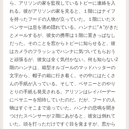
ら、アリソンの家を監視しているトビーに連絡を入
れる。彼がアリソンの家を見ると、１階にはナイフ
を持ったフードの人物が立っていた。１階にいたス
ペンサーは息を潜め隠れている。ハンナに”Ａ”がきた
とメールするが、彼女の携帯は１階に置きっぱなし
だった。そのことを窓からトビーに知らせると、彼
はカメラのフラッシュでハンナに気づいてもらおう
と頑張るが、彼女は全く気付かない。何も知らない2
階のハンナは、箱型オルゴールのマッドハッターの
文字から、帽子の箱に行き着く。その中にはたくさ
んの手紙が入っている。そして、ベサニーとのやり
とりの手紙も発見される。アリソンはレイバーデー
にベサニーを招待していたのだ。だが、フードの人
物はすぐそこまで迫っていた。ハンナの悲鳴を聞き
つけたスペンサーが２階にあがると、彼女は倒れて
いた。頭を打っただけですぐ目を覚ますが、窓から