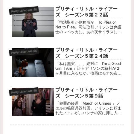
なり、「寂しかった？」と”A”からメ
ールが入る。中に誰もいなかったのが
プリティ・リトル・ライアー
Pretty Little Liars-S5
不幸中の幸いだった。...
ズ シーズン５第２２話
『司法取引か刑務所か To Plea or
Not to Plea』司法取引アリソンは弁護
士のレベッカに、あの夜サイラスに呼
び出されていたことを証言したいと話
すが、そのことで彼に誘拐されていた
話がウソだったとなれば陪審員の信用
プリティ・リトル・ライアー
を失うことにな...
Pretty Little Liars-S5
ズ シーズン５第２４話
『私は無実、、、絶対に I'm a Good
Girl, I Am 』証人アリソンの裁判が２
ヶ月目に入るなか、検察はモナの友達
であるレスリーを証人に迎える。モナ
から送られてきた手紙にはアリソンか
らいじめられてる内容が記されていた
プリティ・リトル・ライアー
Pretty Little Liars-S5
こと、事件後...
ズ シーズン５第９話
『犯罪の経過 March of Crimes 』ノ
エルの秘密兵器前回、アリソンに頼ま
れたノエルが、ハンナの家に押し入っ
たことが判明した。アリソンのしたこ
とに、やりすぎだと怒るスペンサーた
ちだが、「コソコソ夜出掛けていたの
はこのためだったのか...