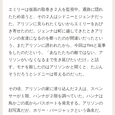
エミリーは仮面の取巻き２人を監視中。通路に隠れ
たため追うと、その２人はシドニーとジェンナだっ
た。アリソンに見られたくないからエミリーをおび
き寄せたのだ。ジェンナは町に越してきたときアリ
ソンの友達になるのを断ったのが間違いだったとい
う。またアリソンに誘われたから、今回はYesと返事
をしたのだという。「あなたたちの敵ではない、ア
リソンがいなくなるまで生き延びたいだけ」と話
す。モナを殺したのはアリソンかと聞くと、たぶん
そうだろうとシドニーは答えるのだった。
その頃、アリソンの家に潜り込んだ２人は、スペン
サーが１階、ハンナが２階を調べていた。ハンナは
鳥かごの底からパスポートを発見する。アリソンの
顔写真だが、ホリー・バージャックという偽名だ。