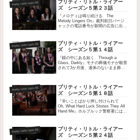
プリティ・リトル・ライアー
Pretty Little Liars-S5
題、”手遅れになる前に会いたい...
ズ シーズン５第２３話
『メロディは鳴り続ける The
Melody Lingers On』裁判前日バージ
ャックの電話番号が新聞の広告に出て
る番号と同じだと判明するが、誰も出
ないし留守電にもならない状態だ。モ
ナの弁護士だったニーランは事務所を
プリティ・リトル・ライアー
Pretty Little Liars-S5
閉め、この番号だけが”...
ズ シーズン５第１４話
『鏡の中にある如く Through a
Glass, Darkly』モナの葬儀モナが殺害
されて3か月後、遺体のないまま葬儀
が行われた。スペンサーはいまだにベ
サニー殺しの有力容疑者である。車に
棺を運んでいると、アリソンがモナの
プリティ・リトル・ライアー
母親であるレオナ...
Pretty Little Liars-S5
ズ シーズン５第１８話
『辛いことばかり押し付けられて
Oh, What Hard Luck Stories They All
Hand Me』ホルブルック警察署にはホ
ルブルックが帰ってきていた。４人は
このタイミングで帰ってきた彼に警戒
していたが、彼は不適切な行動...
プリティ・リトル・ライアー
Pretty Little Liars-S5
ズ シーズン５第２４話