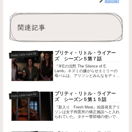
dspoiler
関連記事
プリティ・リトル・ライアー
Pretty Little Liars-S5
ズ シーズン５第７話
『羊Eの沈黙 The Silence of E.
Lamb』ネズミの嫌がらせエミリーの
母パムは、アリソンとみんなをディナ
ーに誘う。ライアーズたちはディナー
に誘われたことをトイレで話しあう
が、それを個室に入っていたシドニー
プリティ・リトル・ライアー
に聞かれてしまう。エ...
Pretty Little Liars-S5
ズ シーズン５第１５話
『新入り Fresh Meat』凶器発見アリ
ソンは女子拘置所の矯正施設へと入れ
られていた。タナー警部補の使いで、
その施設に封筒を届けに来ていたトビ
ーは、アリソンと鉢合わせする。彼女
から、４人が捕まるのは時間の問