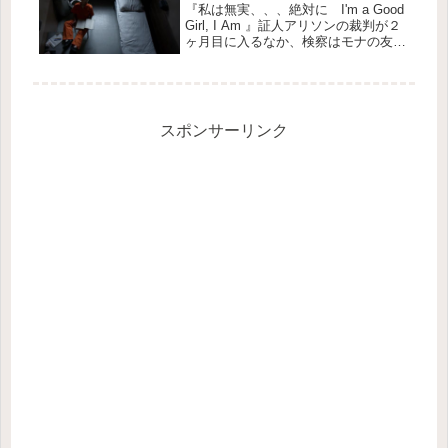
『私は無実、、、絶対に I'm a Good
Girl, I Am 』証人アリソンの裁判が２
ヶ月目に入るなか、検察はモナの友達
であるレスリーを証人に迎える。モナ
から送られてきた手紙にはアリソンか
らいじめられてる内容が記されていた
こと、事件後...
スポンサーリンク