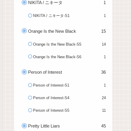
NIKITA / ニキータ
1
NIKITA / ニキータ-S1
1
Orange Is the New Black
15
Orange Is the New Black-S5
14
Orange Is the New Black-S6
1
Person of Interest
36
Person of Interest-S1
1
Person of Interest-S4
24
Person of Interest-S5
11
Pretty Little Liars
45