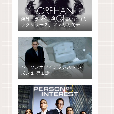
海外ドラマの「if」を描いたコミ
ックシリーズ、アメリカで来春
発売
パーソンオブインタレスト シー
ズン１ 第１話