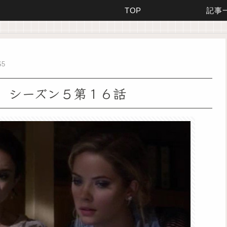
TOP
記事
S5
 シーズン５第１６話