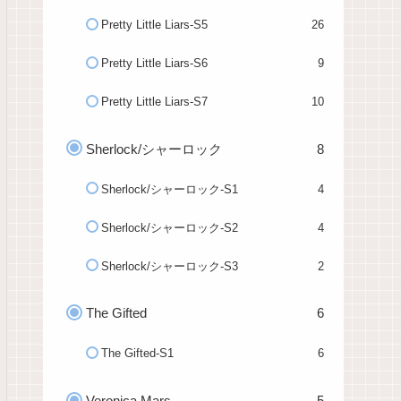
Pretty Little Liars-S5
26
Pretty Little Liars-S6
9
Pretty Little Liars-S7
10
Sherlock/シャーロック
8
Sherlock/シャーロック-S1
4
Sherlock/シャーロック-S2
4
Sherlock/シャーロック-S3
2
The Gifted
6
The Gifted-S1
6
Veronica Mars
5