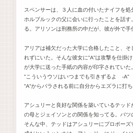
スペンサーは、３人に血の付いたナイフを処
ホルブルックの父に会いに行ったことを話す
る。アリソンは刑務所の中だが、彼が外で手
アリアは補欠だった大学に合格したこと、そ
れずにいた。そんな彼女に”A”は攻撃を仕掛
が大学に送った手紙の内容が印字されていた
”こういうウソはいつまでも引きずるよ -A”
”A”からバラされる前に自分からエズラに打
アシュリーと良好な関係を築いているテッド
の母とジェイソンとの関係を知ってる。バツ
そんな中、テッドはアシュリーにプロポーズ