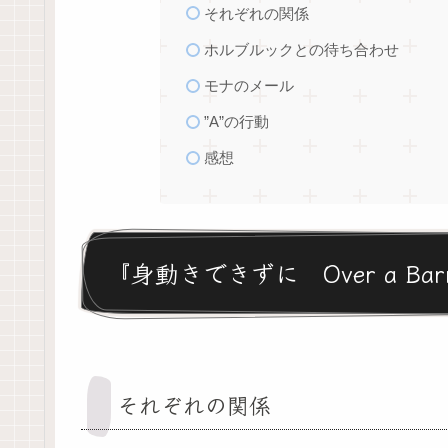
それぞれの関係
ホルブルックとの待ち合わせ
モナのメール
”A”の行動
感想
『身動きできずに Over a Barr
それぞれの関係