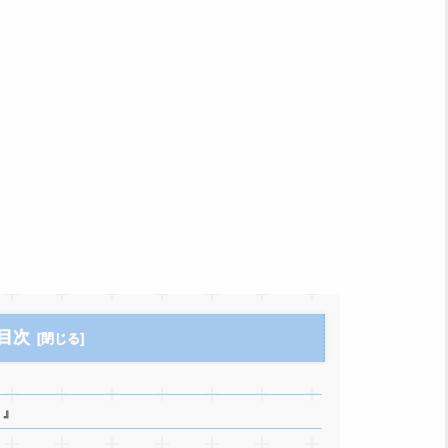
目次
 』