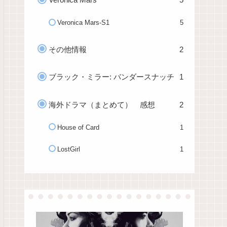
Veronica Mars-S1
5
その他情報
2
ブラック・ミラー: バンダースナッチ
1
海外ドラマ（まとめて） 感想
2
House of Card
1
LostGirl
1