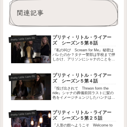
関連記事
プリティ・リトル・ライアー
Pretty Little Liars-S5
ズ シーズン５第８話
『私の叫び Scream for Me』秘密は
バレたのか？タナー警部は学校まで押
しかけ、アリソンにシャナのことを聞
くようになっていた。アリソンは母親
の捜査のことじゃないことに不満を言
うが、「警察はいろいろと仮説を立て
プリティ・リトル・ライアー
Pretty Little Liars-S5
ている」としか返ってこな...
ズ シーズン５第４話
『投げ出されて Thrwon form the
ride』シャナの葬儀前回ラストに髪の
色をイメージチェンジしたハンナは、
アリアと一緒に学校内のバザーに来て
いた。手に取った本を見るとシャナの
名前が書かれている。アリアはシャナ
プリティ・リトル・ライアー
Pretty Little Liars-S5
の持ち物だったその...
ズ シーズン５第２５話
『人形の館へようこそ Welcome to