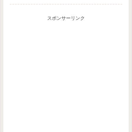
ことにした。発見できたのは最近購入
したとみられるビーズ付きのネックレ
ス。しかも...
スポンサーリンク