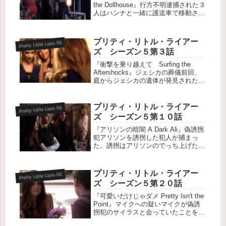
the Dollhouse』行方不明逮捕された３
人はハンナと一緒に護送車で移動させ
られていた。モナ殺しで有罪になった
アリソンが共犯とされている４人と何
か企んでいると匿名のタレコミがあ
プリティ・リトル・ライアー
Pretty Little Liars-S5
り、別々にされ...
ズ シーズン５第３話
『衝撃を乗り越えて Surfing the
Aftershocks』ジェシカの葬儀前回、
庭からジェシカの遺体が発見された。
母の葬儀が行われるが、アリソンが選
んだ喪服はジェシカがアリソンの葬儀
の時に着ていたものだった。学校に登
プリティ・リトル・ライアー
Pretty Little Liars-S5
校した４人は、校...
ズ シーズン５第１０話
『アリソンの暗闇 A Dark Ali』偽誘拐
犯アリソンを誘拐した犯人が捕まっ
た。誘拐はアリソンのでっち上げた話
しなのに、その誘拐犯の男サイラス
は、アリソンが警察に話したことと同
じ供述をしている。偽の誘拐犯に困惑
プリティ・リトル・ライアー
Pretty Little Liars-S5
するアリソンは、誘拐時に目隠...
ズ シーズン５第２０話
『可愛いだけじゃダメ Pretty Isn't the
Point』マイクへの疑いマイクが偽誘
拐犯のサイラスと会っていたことを突
き止めた４人は、彼の部屋を物色する