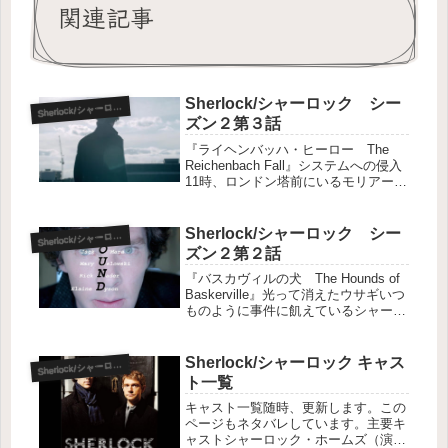
関連記事
Sherlock/シャーロック シー
herlock/シャーロック-S2
S
ズン２第３話
『ライヘンバッハ・ヒーロー The
Reichenbach Fall』システムへの侵入
11時、ロンドン塔前にいるモリアーテ
ィがスマホを操作すると、博物館内に
非常事態のアナウンスが流れる。警備
員をスプレーで眠らせ館内に残った彼
Sherlock/シャーロック シー
herlock/シャーロック-S2
S
はまたスマホを操...
ズン２第２話
『バスカヴィルの犬 The Hounds of
Baskerville』光って消えたウサギいつ
ものように事件に飢えているシャーロ
ック。サイトには”ウサギが消えた”な
ど退屈な依頼しかない。しかし、飼っ
ていたウサギの体が光り、次の日に消
Sherlock/シャーロック キャス
herlock/シャーロック-S1
S
えたとい...
ト一覧
キャスト一覧随時、更新します。この
ページもネタバレしています。主要キ
ャストシャーロック・ホームズ（演：