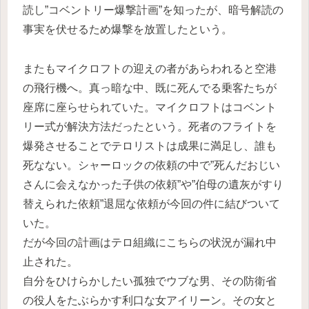
読し”コベントリー爆撃計画”を知ったが、暗号解読の
事実を伏せるため爆撃を放置したという。
またもマイクロフトの迎えの者があらわれると空港
の飛行機へ。真っ暗な中、既に死んでる乗客たちが
座席に座らせられていた。マイクロフトはコベント
リー式が解決方法だったという。死者のフライトを
爆発させることでテロリストは成果に満足し、誰も
死なない。シャーロックの依頼の中で”死んだおじい
さんに会えなかった子供の依頼”や”伯母の遺灰がすり
替えられた依頼”退屈な依頼が今回の件に結びついて
いた。
だが今回の計画はテロ組織にこちらの状況が漏れ中
止された。
自分をひけらかしたい孤独でウブな男、その防衛省
の役人をたぶらかす利口な女アイリーン。その女と