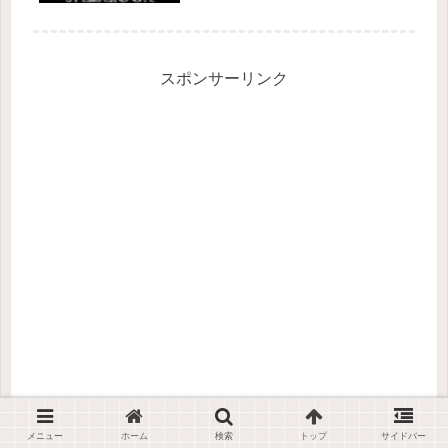
ベネディクト・カンバーバッチ
Benedict Cumberbatch 吹：三上哲）
探偵ジョン・ワトソン（演：マーティ
ン・フリーマン Ma...
スポンサーリンク
メニュー
ホーム
検索
トップ
サイドバー