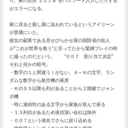
り、家の住所”２２１Ｂ”をパスワード入力したりする
がエラーになる。
家に戻ると殺し屋に追われているというアイリーン
が普通にいた。
彼女の顧客である見せびらかせ屋の国防省の役人
が”これが世界を救う”と言ってたから緊縛プレイの時
に撮ったのだという。 ”００７ 割り当て決定”
それと何かの暗号。
・数字の１と間違うＩがない、Ａ～Ｋの文字、ラン
ダムな数字から航空機の座席
・Ｋの５５以降も列があることから２階建てジャン
ボ機
・時に連続性のある文字から家族が並んで座る
・１３列目があるため迷信深い会社は除外
・００７という便名でさらに絞り込める