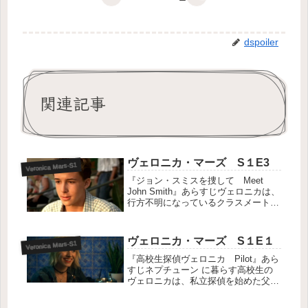
dspoiler
関連記事
ヴェロニカ・マーズ S１E3
Veronica Mars-S1
『ジョン・スミスを捜して Meet
John Smith』あらすじヴェロニカは、
行方不明になっているクラスメートの
父親捜しを手伝うことになる。そのこ
とをきっかけに、失踪したヴェロニカ
の母親捜しも一歩前進する。公式より
ヴェロニカ・マーズ S１E１
Veronica Mars-S1
キャストヴェロニカ・マー...
『高校生探偵ヴェロニカ Pilot』あら
すじネプチューン に暮らす高校生の
ヴェロニカは、私立探偵を始めた父親
と新しい生活をスタートさせようとす
る。しかし、解決したはずのリリー・