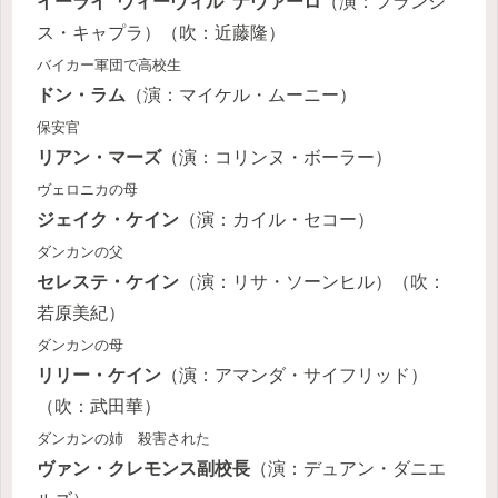
イーライ“ウィーヴィル”ナヴァーロ
（演：フランシ
ス・キャプラ）（吹：近藤隆）
バイカー軍団で高校生
ドン・ラム
（演：マイケル・ムーニー）
保安官
リアン・マーズ
（演：コリンヌ・ボーラー）
ヴェロニカの母
ジェイク・ケイン
（演：カイル・セコー）
ダンカンの父
セレステ・ケイン
（演：リサ・ソーンヒル）（吹：
若原美紀）
ダンカンの母
リリー・ケイン
（演：アマンダ・サイフリッド）
（吹：武田華）
ダンカンの姉 殺害された
ヴァン・クレモンス副校長
（演：デュアン・ダニエ