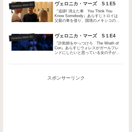
ケイン殺人事件がヴェロニカの行く先
ヴェロニカ・マーズ S１E5
Veronica Mars-S1
に影を落とし、事件のあった過去...
『追跡! 消えた車 You Think You
Know Somebody』あらすじトロイは
父親の車を借り、国境のメキシコのテ
ィフアナ まで旅するが、車泥棒に盗
まれてしまう。ヴェロニカは何とかし
ようとするが、状況は切迫していた。
ヴェロニカ・マーズ S１E4
Veronica Mars-S1
公式よりキャ...
『詐欺師をやっつけろ The Wrath of
Con』あらすじウォレスがガールフレ
ンドにしたいと思っている女の子が、
インターネット詐欺に遭い、ヴェロニ
カはサイバー探偵となって調査する。
トロイがホームカミング・ダンスに誘
ってくれるが、ヴェロ...
スポンサーリンク