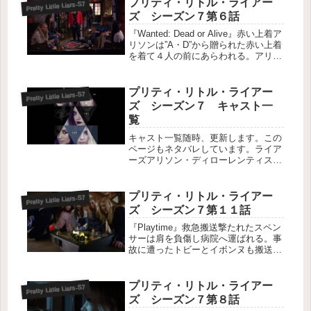
プリティ・リトル・ライアー
Pretty Little Liars-S7
ズ シーズン７第６話
『Wanted: Dead or Alive』赤い上着ア
リソンは”A・D”から贈られた赤い上着
を着て４人の前にあらわれる。アリソ
ンがシャーロットを殺した証拠品とし
て、監禁されたハンナを助けるた
め”A・D”に渡した赤い上着である。ハ
プリティ・リトル・ライアー
Pretty Little Liars-S7
ンナの命が...
ズ シーズン７ キャスト一
覧
キャスト一覧随時、更新します。この
ページもネタバレしています。ライア
ーズアリソン・ディローレンティス
（演：サーシャ・ピーターズ Sasha
Pieterse 吹：本名陽子）失踪→殺害→
生きてた エリオットと結婚 精神病
プリティ・リトル・ライアー
Pretty Little Liars-S7
院に入院アリア・モンゴ...
ズ シーズン７第１１話
『Playtime』救急搬送撃たれたスペン
サーは肩を負傷し病院へ運ばれる。事
故に遭ったトビーとイボンヌも搬送さ
れるが、イボンヌは手術後に意識が戻
らない状態となる。最終ゲーム退院し
たスペンサーは納屋で”Ａ・Ｄ”からの
プリティ・リトル・ライアー
Pretty Little Liars-S7
贈り物を発見。ライアーズ全...
ズ シーズン７第８話