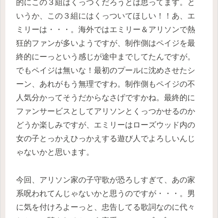
的にこの３組はくっつくだろうとは思ってます。と
いうか、この３組にはくっついてほしい！！あ、エ
ミリーは・・・。海外ではエミリー＆アリソンで熱
狂的ファンが多いようですが、制作側はペイジを最
終的にーっという感じが途中までしてたんですが。
でもペイジは無いな！最初のプールに沈めさせたシ
ーン、あれがもう無理ですわ。制作側もペイジの不
人気分かってそうだからなさげですかね。最終的に
ファンサービスとしてアリソンとくっつかせるのか
どうか楽しみですが、エミリーはローズウッド内の
女の子とっかえひっかえする遊び人でよろしいんじ
ゃないかと思います。
今回、アリソン家の子守歌が恐ろしすぎて、あの家
系呪われてんじゃないかと思うのですが・・・。男
に気を付けろよーっと、忠告してる歌詞なのに代々