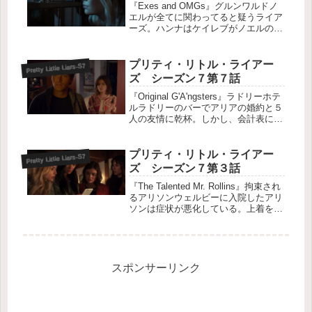
『Exes and OMGs』グルンワルドノ
エルが全てに関わってると疑うライア
ーズ。ハンナはケイレブがノエルの車
に轢かれる夢を見てしまう。監禁され
拷問されたことを思い出し、苦しむ彼
女の元にグルンワルドがあらわれる。
プリティ・リトル・ライアー
Pretty Little Liars-S7
ハンナとケイレブの周りに暗...
ズ シーズン７第７話
『Original G'A'ngsters』ラドリーホテ
ルラドリーのバーでアリアの婚約と５
人の友情に乾杯。しかし、会計表に
は”バラは赤く スミレは青い エリ
オットを殺した者を私は殺せる -A・
D”と、メッセージが記入されていた。
プリティ・リトル・ライアー
Pretty Little Liars-S7
エリオット殺...
ズ シーズン７第３話
『The Talented Mr. Rollins』拘束され
るアリソンウェルビーに入院したアリ
ソンは症状が悪化している。上着を渡
した後に面会謝絶になり、動物のよう
に拘束されている姿も確認された。夫
であるエリオットが怪しいがアリソン
の担当医で...
スポンサーリンク