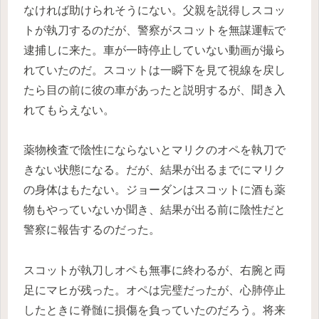
なければ助けられそうにない。父親を説得しスコッ
トが執刀するのだが、警察がスコットを無謀運転で
逮捕しに来た。車が一時停止していない動画が撮ら
れていたのだ。スコットは一瞬下を見て視線を戻し
たら目の前に彼の車があったと説明するが、聞き入
れてもらえない。
薬物検査で陰性にならないとマリクのオペを執刀で
きない状態になる。だが、結果が出るまでにマリク
の身体はもたない。ジョーダンはスコットに酒も薬
物もやっていないか聞き、結果が出る前に陰性だと
警察に報告するのだった。
スコットが執刀しオペも無事に終わるが、右腕と両
足にマヒが残った。オペは完璧だったが、心肺停止
したときに脊髄に損傷を負っていたのだろう。将来