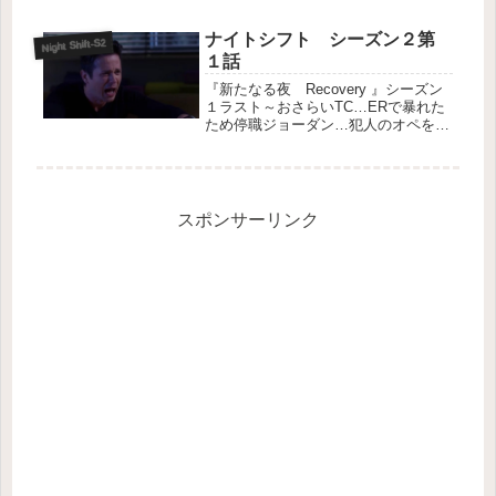
で暴れている。ずっと塞ぎこんでいた
アマンダが突然わめき出し、宥めよう
ナイトシフト シーズン２第
Night Shift-S2
とした父親が刺され思わず叩い...
１話
『新たなる夜 Recovery 』シーズン
１ラスト～おさらいTC…ERで暴れた
ため停職ジョーダン…犯人のオペをミ
スしたためナイトシフトのリーダー降
格トファー…撃たれたけど生還 リー
ダーになるが書類仕事が苦手ラゴーサ
事務長…眼の裏に見つかった...
スポンサーリンク