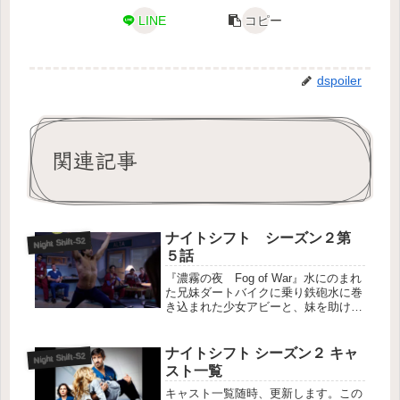
LINE
コピー
dspoiler
関連記事
ナイトシフト シーズン２第
Night Shift-S2
５話
『濃霧の夜 Fog of War』水にのまれ
た兄妹ダートバイクに乗り鉄砲水に巻
き込まれた少女アビーと、妹を助けよ
うと水に飛び込んだ兄のブレイクが運
びこまれる。兄の体温が落ち着いてく
るが、様子をみにきたトファーは彼が
ナイトシフト シーズン２ キャ
Night Shift-S2
乾性溺水していると見抜く。...
スト一覧
キャスト一覧随時、更新します。この