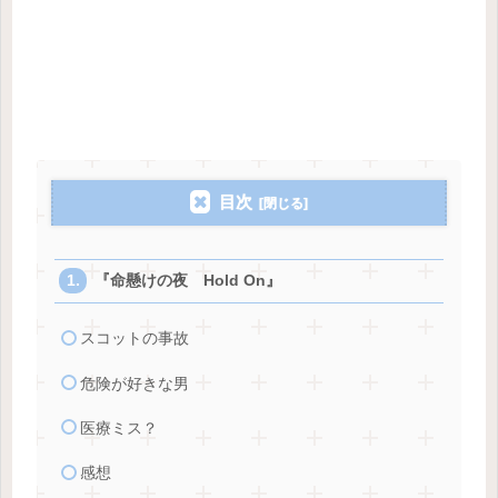
目次
『命懸けの夜 Hold On』
スコットの事故
危険が好きな男
医療ミス？
感想