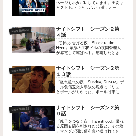
ページもネタバレしています。主要キ
ャストTC・キャラハン（演：オーエ
ン・マッケン Eoin Macken 吹：津田
英佑）救命医 元軍医ジョーダン・ア
レクサンダー（演：ジル・フリント
Jill Flint 吹...
ナイトシフト シーズン２第
Night Shift-S2
４話
『別れを告げる夜 Shock to the
Heart』家族の症状ビルの夜間管理人
が感電して運ばれる。感電したときそ
ばにいた妻と子供たちが待合室で心配
そうに待っていたためラゴーサは休憩
室で子供たちを遊ばせてあげる。しか
ナイトシフト シーズン２第
Night Shift-S2
し、母親も子供２人も次...
１３話
『離れ離れの夜 Sunrise, Sunset』ポ
ール負傷玉突き事故の現場にドリュー
とポールが向かった。ポールは車に取
り残された男性を救出。しかし、爆発
に巻き込まれて手を火傷してしまう。
夜勤が終わるころには指が動かなくな
ナイトシフト シーズン２第
Night Shift-S2
りパニックになる。姉...
９話
『親子をつなぐ夜 Parenthood』暴れ
る原因右腕を刺された父親と、その娘
アマンダが顔に傷を負い運ばれてき
た。アマンダは幻聴を伴う妄想性障害