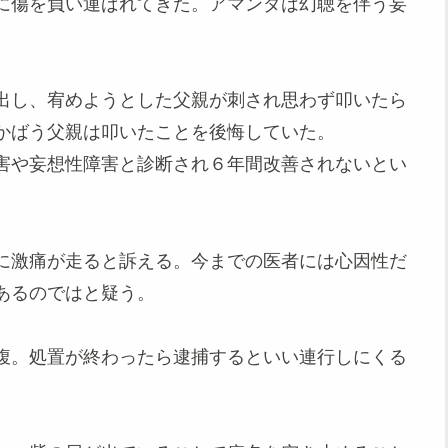
に傷を負い運ばれてきた。アマンダは幻聴を伴う妄
出し、宥めようとした父親が刺され思わず叩いたら
かばう父親は叩いたことを後悔していた。
害や妄想性障害と診断され６年間改善されないとい
に激痛が走ると訴える。今までの医者には心因性だ
あるのではと疑う。
腹。処置が終わったら逮捕するといい連行しにくる