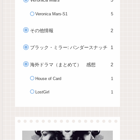
Veronica Mars-S1
5
その他情報
2
ブラック・ミラー: バンダースナッチ
1
海外ドラマ（まとめて） 感想
2
House of Card
1
LostGirl
1