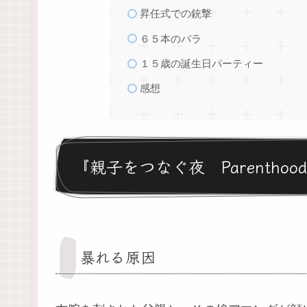
昇任式での銃撃
６５本のバラ
１５歳の誕生日パーティー
感想
『親子をつなぐ夜 Parenthoo
暴れる原因