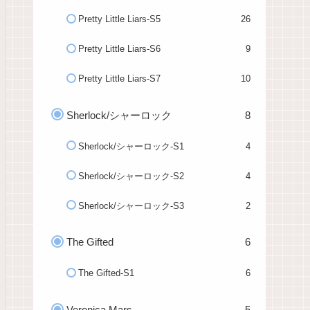
Pretty Little Liars-S5
26
Pretty Little Liars-S6
9
Pretty Little Liars-S7
10
Sherlock/シャーロック
8
Sherlock/シャーロック-S1
4
Sherlock/シャーロック-S2
4
Sherlock/シャーロック-S3
2
The Gifted
6
The Gifted-S1
6
Veronica Mars
5