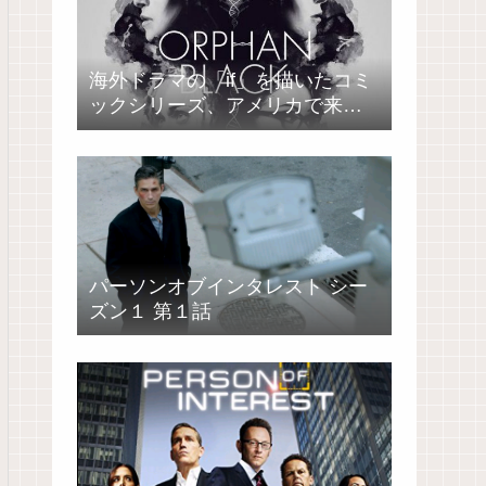
海外ドラマの「if」を描いたコミ
ックシリーズ、アメリカで来春
発売
パーソンオブインタレスト シー
ズン１ 第１話