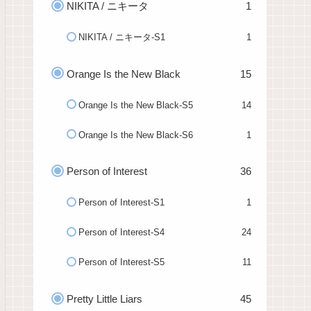
NIKITA / ニキータ
1
NIKITA / ニキータ-S1
1
Orange Is the New Black
15
Orange Is the New Black-S5
14
Orange Is the New Black-S6
1
Person of Interest
36
Person of Interest-S1
1
Person of Interest-S4
24
Person of Interest-S5
11
Pretty Little Liars
45