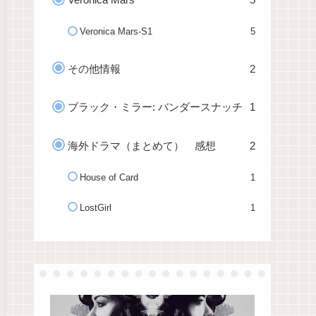
Veronica Mars-S1
5
その他情報
2
ブラック・ミラー: バンダースナッチ
1
海外ドラマ（まとめて） 感想
2
House of Card
1
LostGirl
1