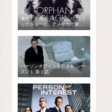
海外ドラマの「if」を描いたコミ
ックシリーズ、アメリカで来春
発売
パーソンオブインタレスト シー
ズン１ 第１話