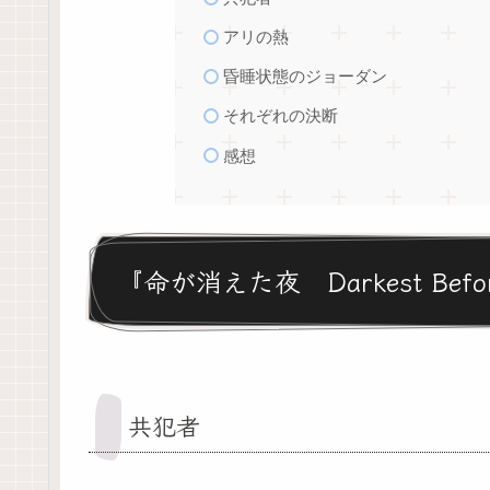
アリの熱
昏睡状態のジョーダン
それぞれの決断
感想
『命が消えた夜 Darkest Befo
共犯者