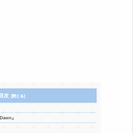
目次
 Dawn』