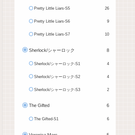
Pretty Little Liars-S5
26
Pretty Little Liars-S6
9
Pretty Little Liars-S7
10
Sherlock/シャーロック
8
Sherlock/シャーロック-S1
4
Sherlock/シャーロック-S2
4
Sherlock/シャーロック-S3
2
The Gifted
6
The Gifted-S1
6
Veronica Mars
5