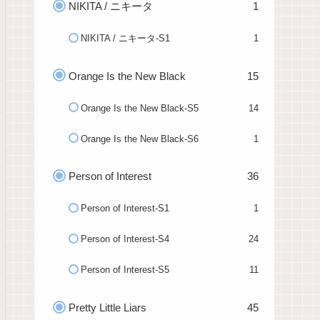
NIKITA / ニキータ
1
NIKITA / ニキータ-S1
1
Orange Is the New Black
15
Orange Is the New Black-S5
14
Orange Is the New Black-S6
1
Person of Interest
36
Person of Interest-S1
1
Person of Interest-S4
24
Person of Interest-S5
11
Pretty Little Liars
45