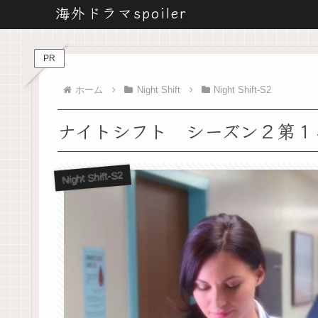
海外ドラマspoiler
PR
ホーム
Night Shift
Night Shift-S2
ナイトシフト シーズン２第１
Night Shift-S2