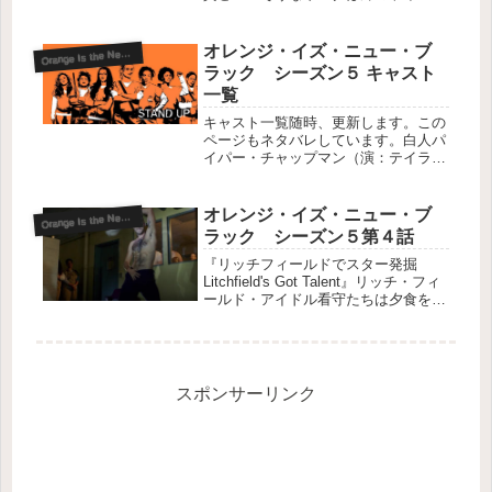
隠れる。隣のトイレに監禁されている
ペンサタッキーと意気投合し、彼女の
監禁を解いてあげるが顔を見たとたん
オレンジ・イズ・ニュー・ブ
range Is the New Black-S5
O
殴られてしまう。親...
ラック シーズン５ キャスト
一覧
キャスト一覧随時、更新します。この
ページもネタバレしています。白人パ
イパー・チャップマン（演：テイラ
ー・シリング Taylor Schilling 吹：園
崎未恵）アレックスの麻薬密輸を手伝
い服役アレックス・ヴァウス（演：ロ
オレンジ・イズ・ニュー・ブ
range Is the New Black-S5
O
ーラ・プレポン L...
ラック シーズン５第４話
『リッチフィールドでスター発掘
Litchfield's Got Talent』リッチ・フィ
ールド・アイドル看守たちは夕食を持
ってきた囚人たちに奇襲攻撃をしかけ
ようとするが、リンダがその囚人たち
の中にいることに気づいたカプートは
直前で中止さ...
スポンサーリンク