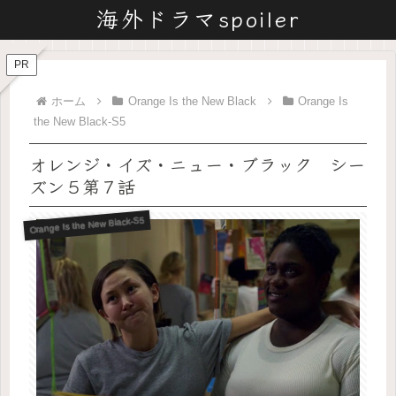
海外ドラマspoiler
PR
ホーム
Orange Is the New Black
Orange Is
the New Black-S5
オレンジ・イズ・ニュー・ブラック シー
ズン５第７話
Orange Is the New Black-S5