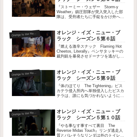
『ストーミー・ウェザー Storm-y
Weather』鎮圧部隊が突入突入した部
隊は、受刑者たちに手錠をかけ外へ連
れ出す。・入口近くにいたジャネーた
ちはすぐに捕まる。・ウィジャやロシ
ア人たちはバリケードと武器で抵抗す
オレンジ・イズ・ニュー・ブ
range Is the New Black-S5
O
るがすぐに捕まる。・プッ...
ラック シーズン５第６話
『燃える激辛スナック Flaming Hot
Cheetos, Literally』ペンサタッキーの
裁判銃を暴発させドーナツを逃がした
ペンサタッキーは、他の受刑者から非
難され追いつめられていた。ただ一
人、ブーだけは彼女をフォローし、弁
オレンジ・イズ・ニュー・ブ
range Is the New Black-S5
O
明の余...
ラック シーズン５第９話
『体のほてり The Tightening』ピス
カテラ侵入所内へ単独侵入したピスカ
テラは、誰にも気づかれないように、
レッドの仲間たちをひとりひとり攫っ
ていく。まずはピスカテラが侵入した
時に備えワナを仕掛け中のフローレス
オレンジ・イズ・ニュー・ブ
range Is the New Black-S5
O
を攫う。その後、クスリ...
ラック シーズン５第１０話
『やる事なす事すべて裏目 The
Reverse Midas Touch』リンダ逃走人
質とバレそうなリンダは外のトイレに