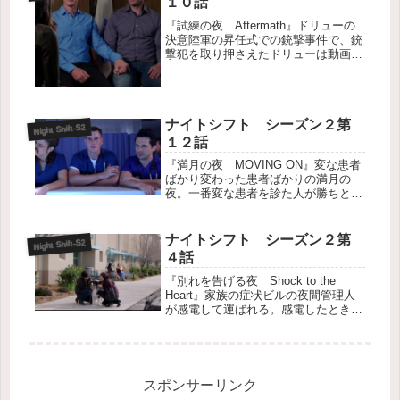
１０話
『試練の夜 Aftermath』ドリューの
決意陸軍の昇任式での銃撃事件で、銃
撃犯を取り押さえたドリューは動画が
流されニュースに取り上げられ一躍有
名となる。しかも脚を失ったボーイフ
レンドを献身的に支えていると報道さ
れる始末。テレビ局からも取材...
ナイトシフト シーズン２第
Night Shift-S2
１２話
『満月の夜 MOVING ON』変な患者
ばかり変わった患者ばかりの満月の
夜。一番変な患者を診た人が勝ちとい
う賭け事を始めるラゴーサとドリュ
ー、そしてクリスタ。最下位は洗車の
罰。審判はケニーだ。・リスで作った
ナイトシフト シーズン２第
Night Shift-S2
ネックレスをしてエイズが移るか試
４話
し...
『別れを告げる夜 Shock to the
Heart』家族の症状ビルの夜間管理人
が感電して運ばれる。感電したときそ
ばにいた妻と子供たちが待合室で心配
そうに待っていたためラゴーサは休憩
室で子供たちを遊ばせてあげる。しか
し、母親も子供２人も次...
スポンサーリンク