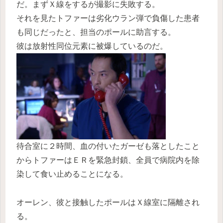
だ。まずＸ線をするが撮影に失敗する。
それを見たトファーは劣化ウラン弾で負傷した患者
も同じだったと、担当のポールに助言する。
彼は放射性同位元素に被爆しているのだ。
待合室に２時間、血の付いたガーゼも落としたこと
からトファーはＥＲを緊急封鎖、全員で病院内を除
染して食い止めることになる。
オーレン、彼と接触したポールはＸ線室に隔離され
る。