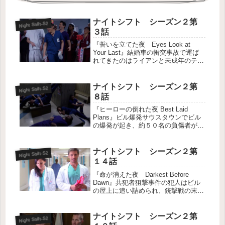
ナイトシフト シーズン２第
Night Shift-S2
３話
『誓いを立てた夜 Eyes Look at
Your Last』結婚車の衝突事故で運ば
れてきたのはライアンと未成年のテイ
ラー。テイラーが今日１６歳の誕生日
を迎え、お互いの親から反対されてい
た結婚を２人でした。テイラーの父親
ナイトシフト シーズン２第
Night Shift-S2
デニー・ソーヤーと...
８話
『ヒーローの倒れた夜 Best Laid
Plans』ビル爆発サウスタウンでビル
の爆発が起き、約５０名の負傷者が出
る。トリアージのため現場に向かった
ＴＣとドリューは、「守護天使に助け
られた」という負傷者や、既に応急処
ナイトシフト シーズン２第
Night Shift-S2
置された人々を目にする。...
１４話
『命が消えた夜 Darkest Before
Dawn』共犯者狙撃事件の犯人はビル
の屋上に追い詰められ、銃撃戦の末、
逮捕される。しかし、共犯者がいた。
逮捕された男は撃たれたため搬送。共
犯者が誰か聞き出す前に出血多量で死
ナイトシフト シーズン２第
Night Shift-S2
んでしまう。指紋から共...