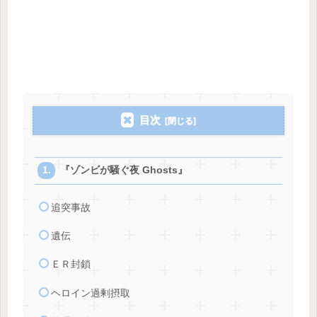
目次
『ゾンビが騒ぐ夜 Ghosts』
追突事故
遺伝
ＥＲ封鎖
ヘロイン過剰摂取