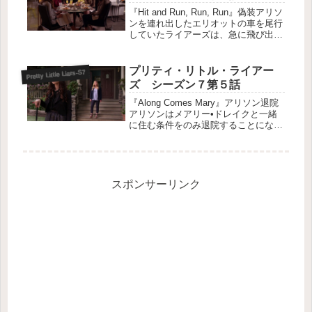
『Hit and Run, Run, Run』偽装アリソ
ンを連れ出したエリオットの車を尾行
していたライアーズは、急に飛び出し
てきた彼を轢いてしまい誤って殺して
しまいました。死を偽装するため穴を
掘る３人。近くで呆然とするアリソン
プリティ・リトル・ライアー
Pretty Little Liars-S7
と、運転席でシ...
ズ シーズン７第５話
『Along Comes Mary』アリソン退院
アリソンはメアリー•ドレイクと一緒
に住む条件をのみ退院することになっ
た。メアリーは賢くて説得力のあるエ
リオットの言葉を鵜呑みにしていた
が、殺されたシャーロットの復讐をし
ようとする彼に殺人の気配...
スポンサーリンク