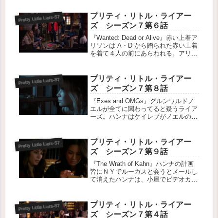
らない状態となる。最終ゲーム退院し
たスペンサーは納屋で”Ａ・Ｄ”からの
プリティ・リトル・ライアー
Pretty Little Liars-S7
贈り物を発見。ライアーズ全...
ズ シーズン７第６話
『Wanted: Dead or Alive』赤い上着ア
リソンは”A・D”から贈られた赤い上着
を着て４人の前にあらわれる。アリソ
ンがシャーロットを殺した証拠品とし
て、監禁されたハンナを助けるた
め”A・D”に渡した赤い上着である。ハ
プリティ・リトル・ライアー
Pretty Little Liars-S7
ンナの命が...
ズ シーズン７第８話
『Exes and OMGs』グルンワルドノ
エルが全てに関わってると疑うライア
ーズ。ハンナはケイレブがノエルの車
に轢かれる夢を見てしまう。監禁され
拷問されたことを思い出し、苦しむ彼
女の元にグルンワルドがあらわれる。
プリティ・リトル・ライアー
Pretty Little Liars-S7
ハンナとケイレブの周りに暗...
ズ シーズン７第９話
『The Wrath of Kahn』ハンナの計画
皆にＮＹでルーカスと会うとメールし
て消えたハンナは、小屋でビデオカメ
ラを用意すると「正義のためにすべき
ことをする」と撮影する。管轄外アー
チャーが数日前にフランスに渡ったと
プリティ・リトル・ライアー
Pretty Little Liars-S7
いう情報が入ったため...
ズ シーズン７第４話