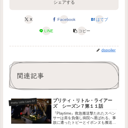
シェアする
X
Facebook
はてブ
LINE
コピー
dspoiler
関連記事
プリティ・リトル・ライアー
Pretty Little Liars-S7
ズ シーズン７第１１話
『Playtime』救急搬送撃たれたスペン
サーは肩を負傷し病院へ運ばれる。事
故に遭ったトビーとイボンヌも搬送さ
れるが、イボンヌは手術後に意識が戻