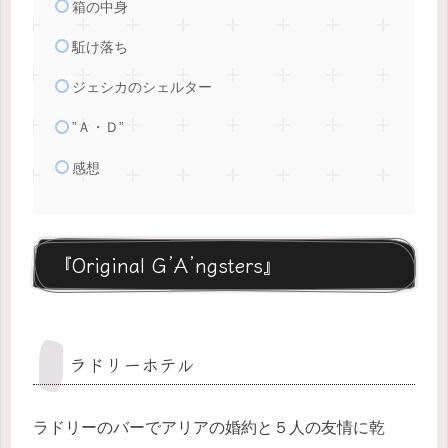
箱の中身
駈け落ち
ジェシカのシェルター
”Ａ・Ｄ”
感想
『Original G’A’ngsters』
ラドリーホテル
ラドリーのバーでアリアの婚約と５人の友情に乾